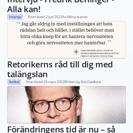
Alla kan!
Intervju
8
min lästid
2 juni 2022
Av Hilma teamet
Retorikerns råd till dig med 
talängslan
Artikel
5
min lästid
26 mars 2022
Written by Erik Dahlkvist
Förändringens tid är nu – så 