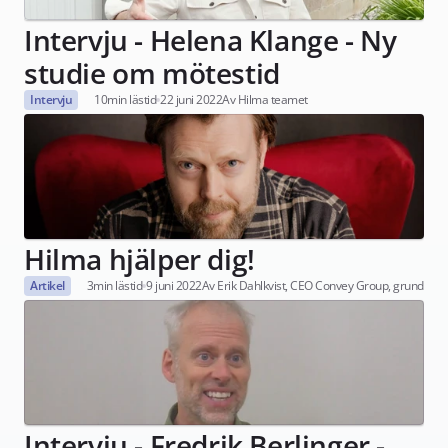
Intervju - Helena Klange - Ny 
studie om mötestid
Intervju
10
min lästid
22 juni 2022
Av Hilma teamet
Hilma hjälper dig!
Artikel
3
min lästid
9 juni 2022
Av Erik Dahlkvist, CEO Convey Group, grundare 
Intervju - Fredrik Berlinger - 