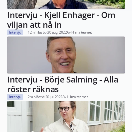
Intervju - Kjell Enhager - Om 
viljan att nå in
Intervju
12
min lästid
30 aug. 2022
Av Hilma teamet
Intervju - Börje Salming - Alla 
röster räknas
Intervju
2
min lästid
20 juli 2022
Av Hilma teamet