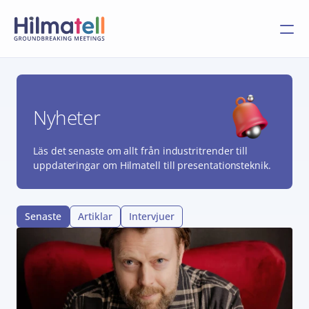
Nyheter
Läs det senaste om allt från industritrender till 
uppdateringar om Hilmatell till presentationsteknik. 
Senaste
Artiklar
Intervjuer