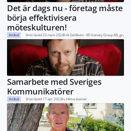
Det är dags nu - företag måste 
börja effektivisera 
möteskulturen!
Artikel
3
min lästid
22 mars 2024
Erik Dahlkvist - VD Gonvey Group AB, grundar
Samarbete med Sveriges 
Kommunikatörer
Artikel
3
min lästid
17 apr. 2023
Av Hilma teamet